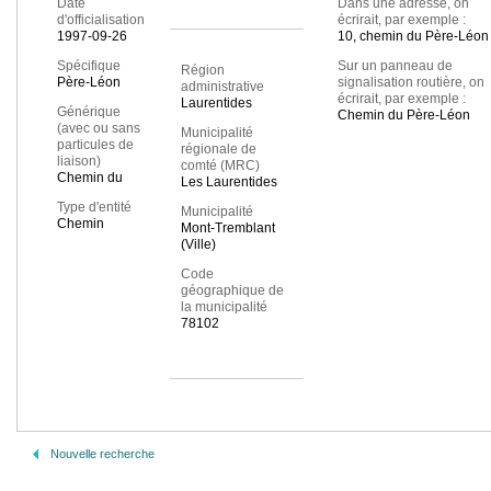
Date
Dans une adresse, on
d'officialisation
écrirait, par exemple :
1997-09-26
10, chemin du Père-Léon
Spécifique
Sur un panneau de
Région
Père-Léon
signalisation routière, on
administrative
écrirait, par exemple :
Laurentides
Générique
Chemin du Père-Léon
(avec ou sans
Municipalité
particules de
régionale de
liaison)
comté (MRC)
Chemin du
Les Laurentides
Type d'entité
Municipalité
Chemin
Mont-Tremblant
(Ville)
Code
géographique de
la municipalité
78102
Nouvelle recherche