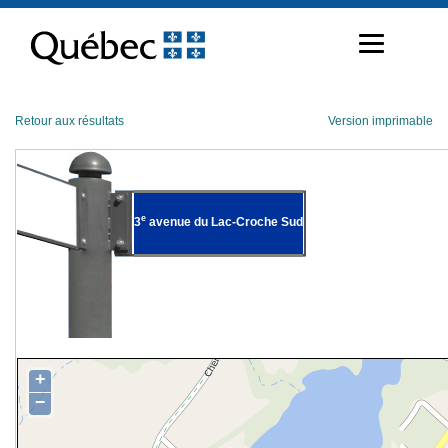
Passer
au
contenu
Retour aux résultats
Version imprimable
e
3
avenue du Lac-Croche Sud
+
−