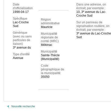
Date
Dans une adresse, on
d'officialisation
écrirait, par exemple :
e
1998-04-17
10, 3
avenue du Lac-
Croche Sud
Spécifique
Région
Lac-Croche
Sur un panneau de
administrative
Sud
signalisation routière, on
Mauricie
écrirait, par exemple :
Générique
e
3
avenue du Lac-Croche
Municipalité
(avec ou sans
Sud
régionale de
particules de
comté (MRC)
liaison)
Mékinac
e
3
avenue du
Municipalité
Type d'entité
Sainte-Thècle
Avenue
(Municipalité)
Code
géographique de
la municipalité
35050
Nouvelle recherche