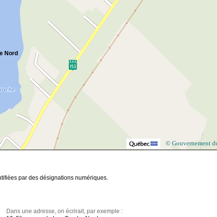
e Nord
© Gouvernement d
ntifiées par des désignations numériques.
Dans une adresse, on écrirait, par exemple :
e