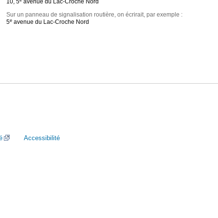
10, 5
avenue du Lac-Croche Nord
Sur un panneau de signalisation routière, on écrirait, par exemple :
e
5
avenue du Lac-Croche Nord
é
Accessibilité