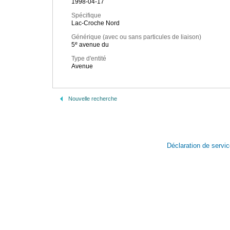
1998-04-17
Spécifique
Lac-Croche Nord
Générique (avec ou sans particules de liaison)
e
5
avenue du
Type d'entité
Avenue
Nouvelle recherche
Déclaration de servi