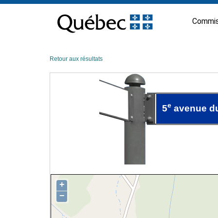
Passer
au
Commis
contenu
Retour aux résultats
e
5
avenue du
+
−