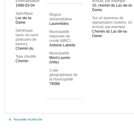
d'officialisation
écrirait, par exemple :
1998-03-04
10, chemin du Lac-de-la-
Dame
Spécifique
Région
Lac-de-la-
Sur un panneau de
administrative
Dame
signalisation routière, on
Laurentides
écrirait, par exemple :
Générique
Chemin du Lac-de-la-
Municipalité
(avec ou sans
Dame
régionale de
particules de
comté (MRC)
liaison)
Antoine-Labelle
Chemin du
Municipalité
Type d'entité
Mont-Laurier
Chemin
(Ville)
Code
géographique de
la municipalité
79088
Nouvelle recherche