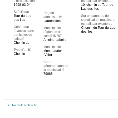
d'officialisation
écrirait, par exemple :
1998-03-04
10, chemin du Tour-du-
Lac-des-Îles
Spécifique
Région
Tour-du-Lac-
Sur un panneau de
administrative
des-Îles
signalisation routière, on
Laurentides
écrirait, par exemple :
Générique
Chemin du Tour-du-Lac-
Municipalité
(avec ou sans
des-Îles
régionale de
particules de
comté (MRC)
liaison)
Antoine-Labelle
Chemin du
Municipalité
Type d'entité
Mont-Laurier
Chemin
(Ville)
Code
géographique de
la municipalité
79088
Nouvelle recherche