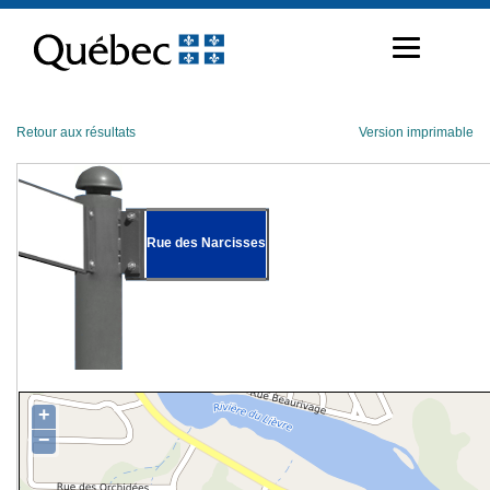
Passer
au
contenu
Retour aux résultats
Version imprimable
Rue des Narcisses
+
−