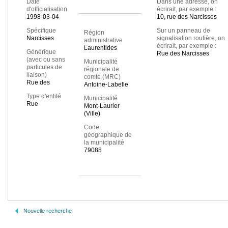
Date
Dans une adresse, on
d'officialisation
écrirait, par exemple :
1998-03-04
10, rue des Narcisses
Spécifique
Sur un panneau de
Région
Narcisses
signalisation routière, on
administrative
écrirait, par exemple :
Laurentides
Générique
Rue des Narcisses
(avec ou sans
Municipalité
particules de
régionale de
liaison)
comté (MRC)
Rue des
Antoine-Labelle
Type d'entité
Municipalité
Rue
Mont-Laurier
(Ville)
Code
géographique de
la municipalité
79088
Nouvelle recherche