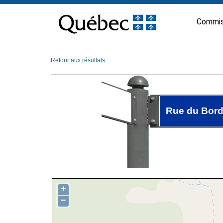
Passer
au
Commis
contenu
Retour aux résultats
Rue du Bord
+
−