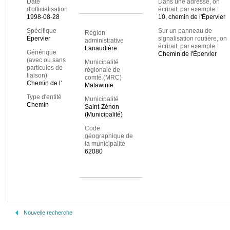
Date
Dans une adresse, on
d'officialisation
écrirait, par exemple :
1998-08-28
10, chemin de l'Épervier
Spécifique
Sur un panneau de
Région
Épervier
signalisation routière, on
administrative
écrirait, par exemple :
Lanaudière
Générique
Chemin de l'Épervier
(avec ou sans
Municipalité
particules de
régionale de
liaison)
comté (MRC)
Chemin de l'
Matawinie
Type d'entité
Municipalité
Chemin
Saint-Zénon
(Municipalité)
Code
géographique de
la municipalité
62080
Nouvelle recherche