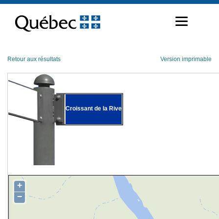
Passer
au
contenu
Retour aux résultats
Version imprimable
Croissant de la Rive
+
−