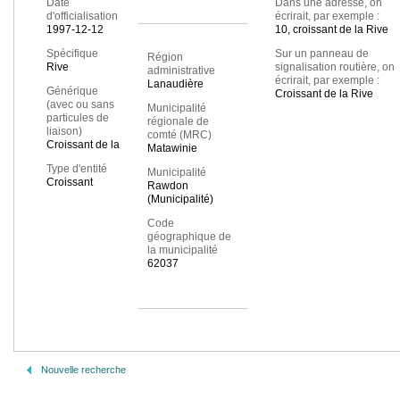
Date
Dans une adresse, on
d'officialisation
écrirait, par exemple :
1997-12-12
10, croissant de la Rive
Spécifique
Sur un panneau de
Région
Rive
signalisation routière, on
administrative
écrirait, par exemple :
Lanaudière
Générique
Croissant de la Rive
(avec ou sans
Municipalité
particules de
régionale de
liaison)
comté (MRC)
Croissant de la
Matawinie
Type d'entité
Municipalité
Croissant
Rawdon
(Municipalité)
Code
géographique de
la municipalité
62037
Nouvelle recherche