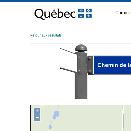
Passer
au
Commis
contenu
Retour aux résultats
Chemin de l
+
−