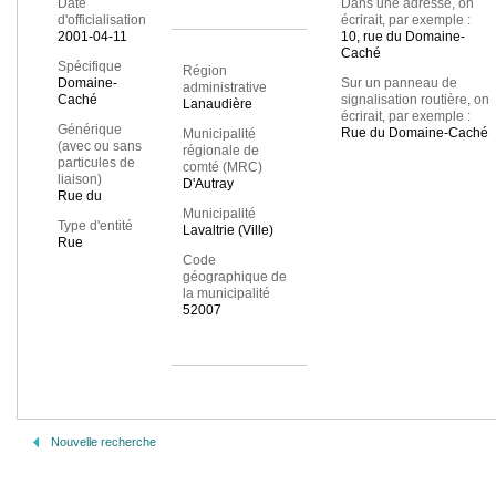
Date
Dans une adresse, on
d'officialisation
écrirait, par exemple :
2001-04-11
10, rue du Domaine-
Caché
Spécifique
Région
Domaine-
Sur un panneau de
administrative
Caché
signalisation routière, on
Lanaudière
écrirait, par exemple :
Générique
Rue du Domaine-Caché
Municipalité
(avec ou sans
régionale de
particules de
comté (MRC)
liaison)
D'Autray
Rue du
Municipalité
Type d'entité
Lavaltrie (Ville)
Rue
Code
géographique de
la municipalité
52007
Nouvelle recherche