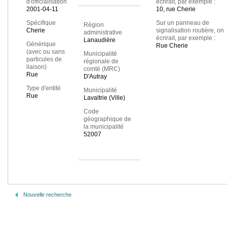
d'officialisation
écrirait, par exemple :
2001-04-11
10, rue Cherie
Spécifique
Sur un panneau de
Région
Cherie
signalisation routière, on
administrative
écrirait, par exemple :
Lanaudière
Générique
Rue Cherie
(avec ou sans
Municipalité
particules de
régionale de
liaison)
comté (MRC)
Rue
D'Autray
Type d'entité
Municipalité
Rue
Lavaltrie (Ville)
Code
géographique de
la municipalité
52007
Nouvelle recherche