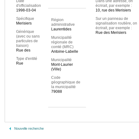
Date
Dans une adresse, on
d'officialisation
écrirait, par exemple :
1998-03-04
10, rue des Merisiers
Spécifique
Sur un panneau de
Région
Merisiers
signalisation routière, on
administrative
écrirait, par exemple :
Laurentides
Générique
Rue des Merisiers
(avec ou sans
Municipalité
particules de
régionale de
liaison)
comté (MRC)
Rue des
Antoine-Labelle
Type d'entité
Municipalité
Rue
Mont-Laurier
(Ville)
Code
géographique de
la municipalité
79088
Nouvelle recherche