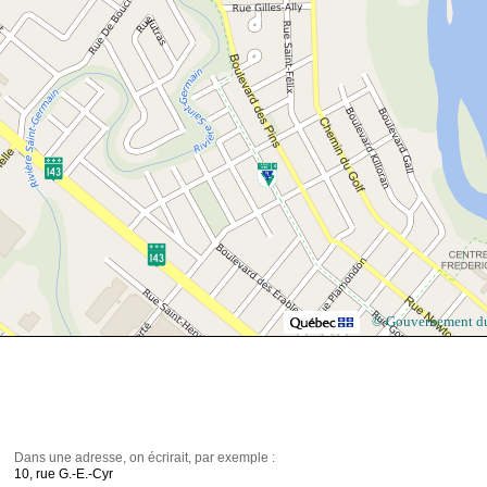
© Gouvernement d
Dans une adresse, on écrirait, par exemple :
10, rue G.-E.-Cyr