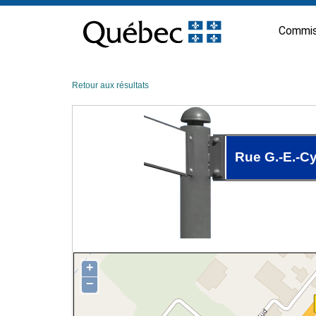
Passer
au
Commis
contenu
Retour aux résultats
Rue G.-E.-Cy
+
−