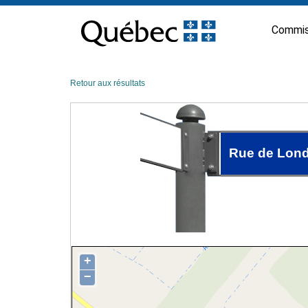
Passer
au
Commis
contenu
Retour aux résultats
Rue de Lon
+
−