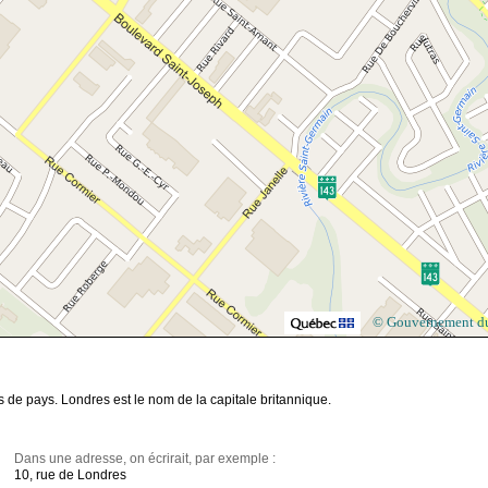
© Gouvernement d
s de pays. Londres est le nom de la capitale britannique.
Dans une adresse, on écrirait, par exemple :
10, rue de Londres