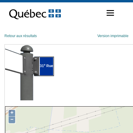
Passer
au
contenu
Retour aux résultats
Version imprimable
e
31
Rue
+
−