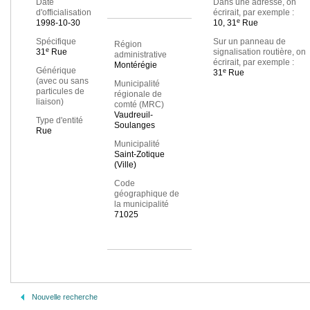
Date
Dans une adresse, on
d'officialisation
écrirait, par exemple :
e
1998-10-30
10, 31
Rue
Spécifique
Sur un panneau de
Région
e
31
Rue
signalisation routière, on
administrative
écrirait, par exemple :
Montérégie
Générique
e
31
Rue
(avec ou sans
Municipalité
particules de
régionale de
liaison)
comté (MRC)
Vaudreuil-
Type d'entité
Soulanges
Rue
Municipalité
Saint-Zotique
(Ville)
Code
géographique de
la municipalité
71025
Nouvelle recherche