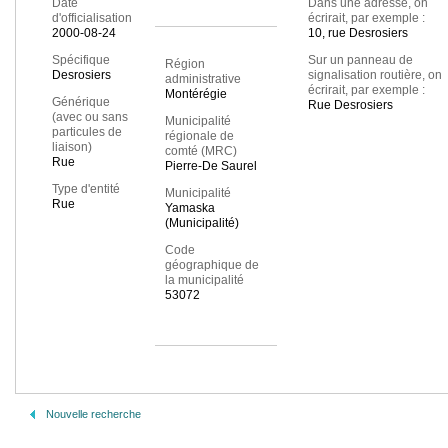
Date
Dans une adresse, on
d'officialisation
écrirait, par exemple :
2000-08-24
10, rue Desrosiers
Spécifique
Sur un panneau de
Région
Desrosiers
signalisation routière, on
administrative
écrirait, par exemple :
Montérégie
Générique
Rue Desrosiers
(avec ou sans
Municipalité
particules de
régionale de
liaison)
comté (MRC)
Rue
Pierre-De Saurel
Type d'entité
Municipalité
Rue
Yamaska
(Municipalité)
Code
géographique de
la municipalité
53072
Nouvelle recherche