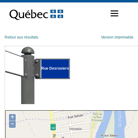
Passer
au
contenu
Retour aux résultats
Version imprimable
Rue Desrosiers
+
−