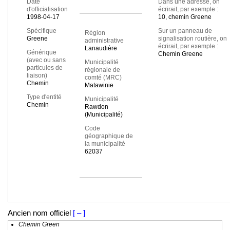
Date
Dans une adresse, on
d'officialisation
écrirait, par exemple :
1998-04-17
10, chemin Greene
Spécifique
Sur un panneau de
Région
Greene
signalisation routière, on
administrative
écrirait, par exemple :
Lanaudière
Générique
Chemin Greene
(avec ou sans
Municipalité
particules de
régionale de
liaison)
comté (MRC)
Chemin
Matawinie
Type d'entité
Municipalité
Chemin
Rawdon
(Municipalité)
Code
géographique de
la municipalité
62037
Ancien nom officiel
[ – ]
Chemin Green