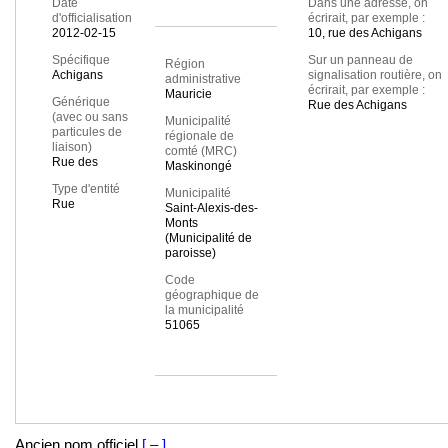
Date
Dans une adresse, on
d'officialisation
écrirait, par exemple :
2012-02-15
10, rue des Achigans
Spécifique
Sur un panneau de
Région
Achigans
signalisation routière, on
administrative
écrirait, par exemple :
Mauricie
Générique
Rue des Achigans
(avec ou sans
Municipalité
particules de
régionale de
liaison)
comté (MRC)
Rue des
Maskinongé
Type d'entité
Municipalité
Rue
Saint-Alexis-des-
Monts
(Municipalité de
paroisse)
Code
géographique de
la municipalité
51065
Ancien nom officiel
[ – ]