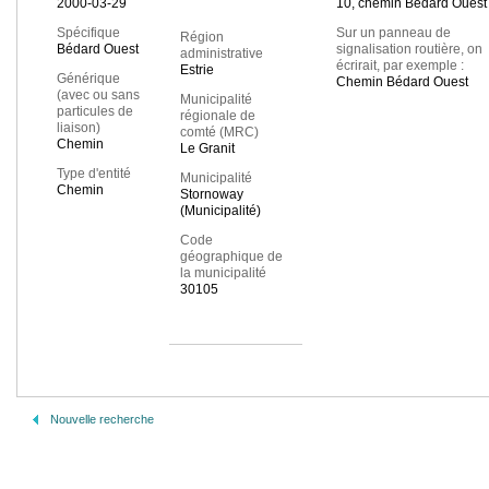
2000-03-29
10, chemin Bédard Ouest
Spécifique
Sur un panneau de
Région
Bédard Ouest
signalisation routière, on
administrative
écrirait, par exemple :
Estrie
Générique
Chemin Bédard Ouest
(avec ou sans
Municipalité
particules de
régionale de
liaison)
comté (MRC)
Chemin
Le Granit
Type d'entité
Municipalité
Chemin
Stornoway
(Municipalité)
Code
géographique de
la municipalité
30105
Nouvelle recherche