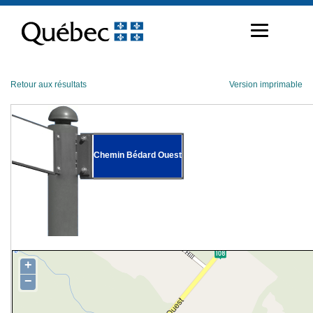
Passer
au
contenu
Retour aux résultats
Version imprimable
Chemin Bédard Ouest
+
−