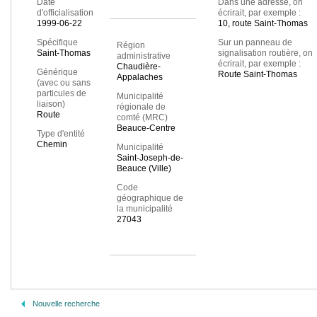
Date
Dans une adresse, on
d'officialisation
écrirait, par exemple :
1999-06-22
10, route Saint-Thomas
Spécifique
Sur un panneau de
Région
Saint-Thomas
signalisation routière, on
administrative
écrirait, par exemple :
Chaudière-
Générique
Route Saint-Thomas
Appalaches
(avec ou sans
particules de
Municipalité
liaison)
régionale de
Route
comté (MRC)
Beauce-Centre
Type d'entité
Chemin
Municipalité
Saint-Joseph-de-
Beauce (Ville)
Code
géographique de
la municipalité
27043
Nouvelle recherche