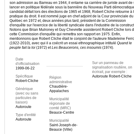
son admission au Barreau en 1944, il entame sa carrière de juriste avant de
lancer en politique fédérale sous la bannière du Nouveau Parti démocratiqu
candidat défait lors des élections de 1965 et 1968, Robert Cliche retourne à 
pratique du droit. Il est nommé juge en chef adjoint de la Cour provinciale du
Québec en 1972 et, deux années plus tard, président de la Commission
d'enquête sur l'exercice de la liberté syndicale dans l'industrie de la construc
Notons que Brian Mulroney et Guy Chevrette assisteront Robert Cliche lors 
cette Commission d'enquête qui remettra son rapport en 1975. Enfin,
mentionnons que Robert Cliche était le conjoint de l'auteure Madeleine Ferr
(1922-2010), avec qui il a coécrit un essai ethnographique intitulé
Quand le
peuple fait la loi
(1972) et
Les Beaucerons, ces insoumis
(1974).
Date
Sur un panneau de
d'officialisation
signalisation routière, on
1999-06-22
écrirait, par exemple :
Spécifique
Autoroute Robert-Cliche
Région
Robert-Cliche
administrative
Chaudière-
Générique
Appalaches
(avec ou sans
particules de
Municipalité
liaison)
régionale de
Autoroute
comté (MRC)
Beauce-Centre
Type d'entité
Autoroute
Municipalité
Saint-Joseph-de-
Beauce (Ville)