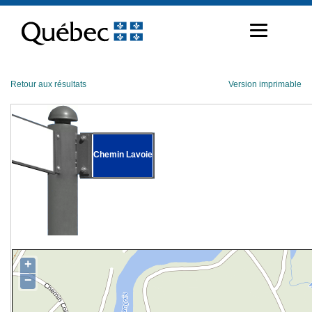
Passer
au
contenu
Retour aux résultats
Version imprimable
Chemin Lavoie
+
−