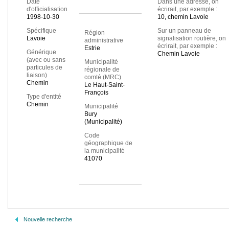
Date
Dans une adresse, on
d'officialisation
écrirait, par exemple :
1998-10-30
10, chemin Lavoie
Spécifique
Sur un panneau de
Région
Lavoie
signalisation routière, on
administrative
écrirait, par exemple :
Estrie
Générique
Chemin Lavoie
(avec ou sans
Municipalité
particules de
régionale de
liaison)
comté (MRC)
Chemin
Le Haut-Saint-
François
Type d'entité
Chemin
Municipalité
Bury
(Municipalité)
Code
géographique de
la municipalité
41070
Nouvelle recherche