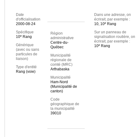
Date
Dans une adresse, on
d'officialisation
écrirait, par exemple :
e
2000-08-24
10, 10
Rang
Spécifique
Sur un panneau de
Région
e
10
Rang
signalisation routière, on
administrative
écrirait, par exemple :
Centre-du-
Générique
e
10
Rang
Québec
(avec ou sans
particules de
Municipalité
liaison)
régionale de
comté (MRC)
Type d'entité
Arthabaska
Rang (voie)
Municipalité
Ham-Nord
(Municipalité de
canton)
Code
géographique de
la municipalité
39010