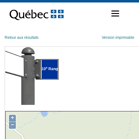
Passer
au
contenu
Retour aux résultats
Version imprimable
e
10
Rang
+
−