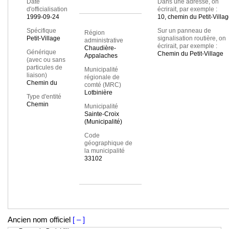
Date
Dans une adresse, on
d'officialisation
écrirait, par exemple :
1999-09-24
10, chemin du Petit-Villa
Spécifique
Sur un panneau de
Région
Petit-Village
signalisation routière, on
administrative
écrirait, par exemple :
Chaudière-
Générique
Chemin du Petit-Village
Appalaches
(avec ou sans
particules de
Municipalité
liaison)
régionale de
Chemin du
comté (MRC)
Lotbinière
Type d'entité
Chemin
Municipalité
Sainte-Croix
(Municipalité)
Code
géographique de
la municipalité
33102
Ancien nom officiel
[ – ]