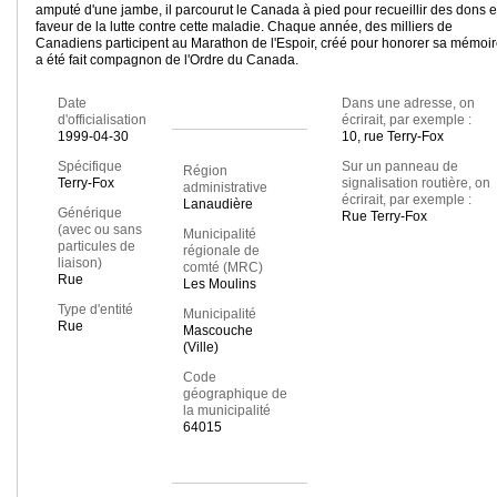
amputé d'une jambe, il parcourut le Canada à pied pour recueillir des dons 
faveur de la lutte contre cette maladie. Chaque année, des milliers de
Canadiens participent au Marathon de l'Espoir, créé pour honorer sa mémoire
a été fait compagnon de l'Ordre du Canada.
Date
Dans une adresse, on
d'officialisation
écrirait, par exemple :
1999-04-30
10, rue Terry-Fox
Spécifique
Sur un panneau de
Région
Terry-Fox
signalisation routière, on
administrative
écrirait, par exemple :
Lanaudière
Générique
Rue Terry-Fox
(avec ou sans
Municipalité
particules de
régionale de
liaison)
comté (MRC)
Rue
Les Moulins
Type d'entité
Municipalité
Rue
Mascouche
(Ville)
Code
géographique de
la municipalité
64015