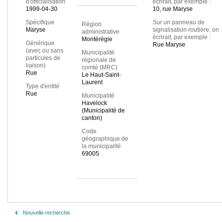
d'officialisation
écrirait, par exemple :
1999-04-30
10, rue Maryse
Spécifique
Sur un panneau de
Région
Maryse
signalisation routière, on
administrative
écrirait, par exemple :
Montérégie
Générique
Rue Maryse
(avec ou sans
Municipalité
particules de
régionale de
liaison)
comté (MRC)
Rue
Le Haut-Saint-
Laurent
Type d'entité
Rue
Municipalité
Havelock
(Municipalité de
canton)
Code
géographique de
la municipalité
69005
Nouvelle recherche