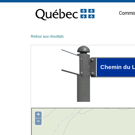
Passer
au
Commis
contenu
Retour aux résultats
Chemin du 
+
−