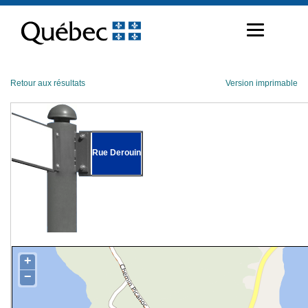
Passer
au
contenu
Retour aux résultats
Version imprimable
Rue Derouin
+
−