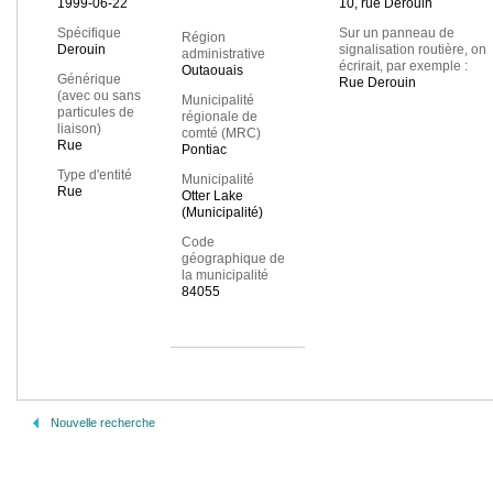
1999-06-22
10, rue Derouin
Spécifique
Sur un panneau de
Région
Derouin
signalisation routière, on
administrative
écrirait, par exemple :
Outaouais
Générique
Rue Derouin
(avec ou sans
Municipalité
particules de
régionale de
liaison)
comté (MRC)
Rue
Pontiac
Type d'entité
Municipalité
Rue
Otter Lake
(Municipalité)
Code
géographique de
la municipalité
84055
Nouvelle recherche