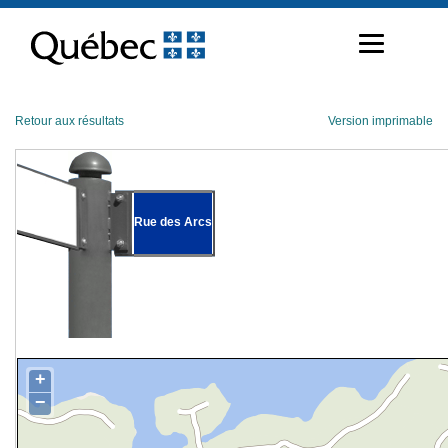
Passer
au
contenu
Retour aux résultats
Version imprimable
Rue des Arcs
+
−