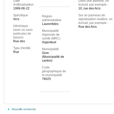
Date
Dans une adresse, on
d'officialisation
écrirait, par exemple :
1999-06-22
10, rue des Arcs
Spécifique
Sur un panneau de
Région
Arcs
signalisation routière, on
administrative
écrirait, par exemple :
Laurentides
Générique
Rue des Arcs
(avec ou sans
Municipalité
particules de
régionale de
liaison)
comté (MRC)
Rue des
Argenteuil
Type d'entité
Municipalité
Rue
Gore
(Municipalité de
canton)
Code
géographique de
la municipalité
76025
Nouvelle recherche