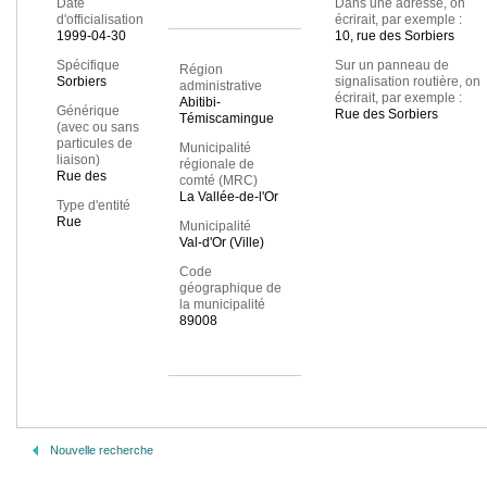
Date
Dans une adresse, on
d'officialisation
écrirait, par exemple :
1999-04-30
10, rue des Sorbiers
Spécifique
Sur un panneau de
Région
Sorbiers
signalisation routière, on
administrative
écrirait, par exemple :
Abitibi-
Générique
Rue des Sorbiers
Témiscamingue
(avec ou sans
particules de
Municipalité
liaison)
régionale de
Rue des
comté (MRC)
La Vallée-de-l'Or
Type d'entité
Rue
Municipalité
Val-d'Or (Ville)
Code
géographique de
la municipalité
89008
Nouvelle recherche