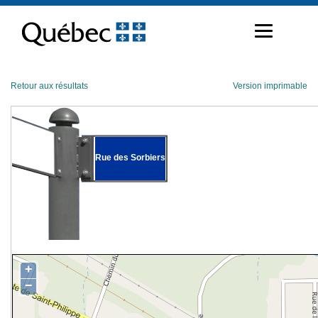
Passer
au
contenu
Retour aux résultats
Version imprimable
Rue des Sorbiers
+
−