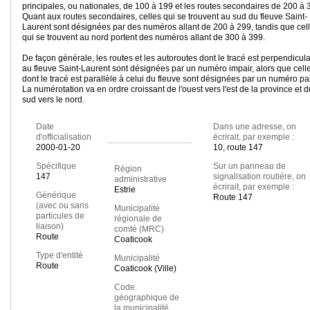
principales, ou nationales, de 100 à 199 et les routes secondaires de 200 à 
Quant aux routes secondaires, celles qui se trouvent au sud du fleuve Saint-
Laurent sont désignées par des numéros allant de 200 à 299, tandis que cel
qui se trouvent au nord portent des numéros allant de 300 à 399.
De façon générale, les routes et les autoroutes dont le tracé est perpendicula
au fleuve Saint-Laurent sont désignées par un numéro impair, alors que cell
dont le tracé est parallèle à celui du fleuve sont désignées par un numéro pai
La numérotation va en ordre croissant de l'ouest vers l'est de la province et d
sud vers le nord.
Date
Dans une adresse, on
d'officialisation
écrirait, par exemple :
2000-01-20
10, route 147
Spécifique
Sur un panneau de
Région
147
signalisation routière, on
administrative
écrirait, par exemple :
Estrie
Générique
Route 147
(avec ou sans
Municipalité
particules de
régionale de
liaison)
comté (MRC)
Route
Coaticook
Type d'entité
Municipalité
Route
Coaticook (Ville)
Code
géographique de
la municipalité