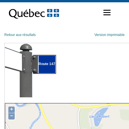
Passer
au
contenu
Retour aux résultats
Version imprimable
Route 147
+
−