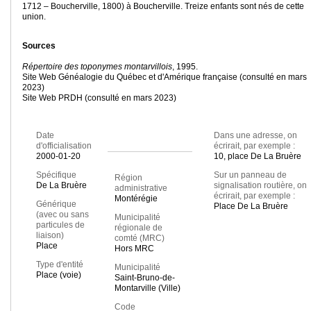
1712 – Boucherville, 1800) à Boucherville. Treize enfants sont nés de cette
union.
Sources
Répertoire des toponymes montarvillois
, 1995.
Site Web Généalogie du Québec et d'Amérique française (consulté en mars
2023)
Site Web PRDH (consulté en mars 2023)
Date
Dans une adresse, on
d'officialisation
écrirait, par exemple :
2000-01-20
10, place De La Bruère
Spécifique
Sur un panneau de
Région
De La Bruère
signalisation routière, on
administrative
écrirait, par exemple :
Montérégie
Générique
Place De La Bruère
(avec ou sans
Municipalité
particules de
régionale de
liaison)
comté (MRC)
Place
Hors MRC
Type d'entité
Municipalité
Place (voie)
Saint-Bruno-de-
Montarville (Ville)
Code