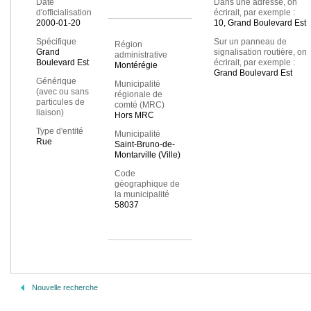
Date
Dans une adresse, on
d'officialisation
écrirait, par exemple :
2000-01-20
10, Grand Boulevard Est
Spécifique
Sur un panneau de
Région
Grand
signalisation routière, on
administrative
Boulevard Est
écrirait, par exemple :
Montérégie
Grand Boulevard Est
Générique
Municipalité
(avec ou sans
régionale de
particules de
comté (MRC)
liaison)
Hors MRC
Type d'entité
Municipalité
Rue
Saint-Bruno-de-
Montarville (Ville)
Code
géographique de
la municipalité
58037
Nouvelle recherche