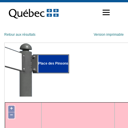
Passer
au
contenu
Retour aux résultats
Version imprimable
Place des Pinsons
+
−