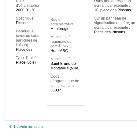
Date
Dans une adresse, on
d'officialisation
écrirait, par exemple :
2000-01-20
10, place des Pinsons
Spécifique
Sur un panneau de
Région
Pinsons
signalisation routière, on
administrative
écrirait, par exemple :
Montérégie
Générique
Place des Pinsons
(avec ou sans
Municipalité
particules de
régionale de
liaison)
comté (MRC)
Place des
Hors MRC
Type d'entité
Municipalité
Place (voie)
Saint-Bruno-de-
Montarville (Ville)
Code
géographique de
la municipalité
58037
Nouvelle recherche