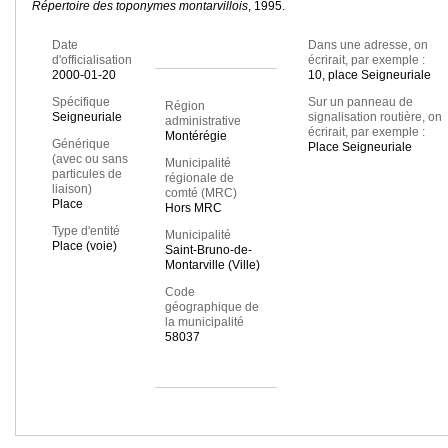
Répertoire des toponymes montarvillois
, 1995.
Date
Dans une adresse, on
d'officialisation
écrirait, par exemple :
2000-01-20
10, place Seigneuriale
Spécifique
Sur un panneau de
Région
Seigneuriale
signalisation routière, on
administrative
écrirait, par exemple :
Montérégie
Générique
Place Seigneuriale
(avec ou sans
Municipalité
particules de
régionale de
liaison)
comté (MRC)
Place
Hors MRC
Type d'entité
Municipalité
Place (voie)
Saint-Bruno-de-
Montarville (Ville)
Code
géographique de
la municipalité
58037