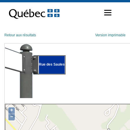
Passer
au
contenu
Retour aux résultats
Version imprimable
Rue des Saules
+
−