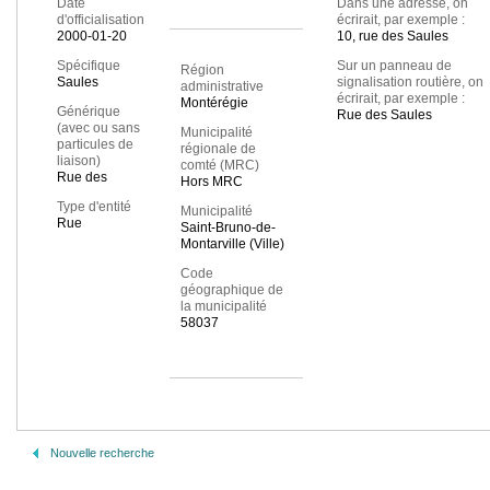
Date
Dans une adresse, on
d'officialisation
écrirait, par exemple :
2000-01-20
10, rue des Saules
Spécifique
Sur un panneau de
Région
Saules
signalisation routière, on
administrative
écrirait, par exemple :
Montérégie
Générique
Rue des Saules
(avec ou sans
Municipalité
particules de
régionale de
liaison)
comté (MRC)
Rue des
Hors MRC
Type d'entité
Municipalité
Rue
Saint-Bruno-de-
Montarville (Ville)
Code
géographique de
la municipalité
58037
Nouvelle recherche