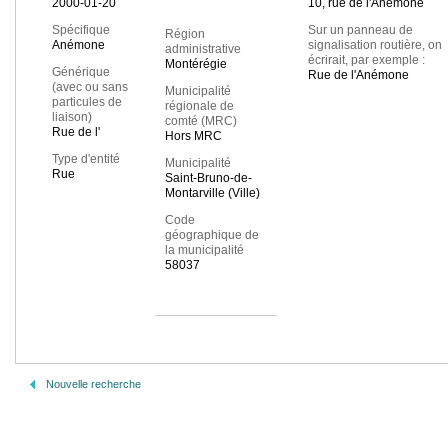
2000-01-20
10, rue de l'Anémone
Spécifique
Sur un panneau de
Région
Anémone
signalisation routière, on
administrative
écrirait, par exemple :
Montérégie
Générique
Rue de l'Anémone
(avec ou sans
Municipalité
particules de
régionale de
liaison)
comté (MRC)
Rue de l'
Hors MRC
Type d'entité
Municipalité
Rue
Saint-Bruno-de-
Montarville (Ville)
Code
géographique de
la municipalité
58037
Nouvelle recherche