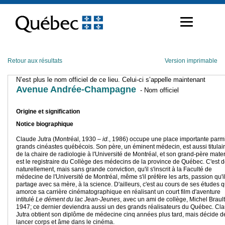
Passer
au
contenu
Retour aux résultats
Version imprimable
N’est plus le nom officiel de ce lieu. Celui-ci s’appelle maintenant
Avenue Andrée-Champagne
- Nom officiel
Origine et signification
Notice biographique
Claude Jutra (Montréal, 1930 –
id.
, 1986) occupe une place importante parmi
grands cinéastes québécois. Son père, un éminent médecin, est aussi titulai
de la chaire de radiologie à l'Université de Montréal, et son grand-père mate
est le registraire du Collège des médecins de la province de Québec. C'est 
naturellement, mais sans grande conviction, qu'il s'inscrit à la Faculté de
médecine de l'Université de Montréal, même s'il préfère les arts, passion qu'i
partage avec sa mère, à la science. D'ailleurs, c'est au cours de ses études qu
amorce sa carrière cinématographique en réalisant un court film d'aventure
intitulé
Le dément du lac Jean-Jeunes
, avec un ami de collège, Michel Brault
1947; ce dernier deviendra aussi un des grands réalisateurs du Québec. Cl
Jutra obtient son diplôme de médecine cinq années plus tard, mais décide d
lancer corps et âme dans le cinéma.