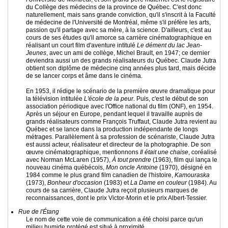
du Collège des médecins de la province de Québec. C'est donc
naturellement, mais sans grande conviction, qu'il s'inscrit à la Faculté
de médecine de l'Université de Montréal, même s'il préfère les arts,
passion qu'il partage avec sa mère, à la science. D'ailleurs, c'est au
cours de ses études qu'il amorce sa carrière cinématographique en
réalisant un court film d'aventure intitulé
Le dément du lac Jean-
Jeunes
, avec un ami de collège, Michel Brault, en 1947; ce dernier
deviendra aussi un des grands réalisateurs du Québec. Claude Jutra
obtient son diplôme de médecine cinq années plus tard, mais décide
de se lancer corps et âme dans le cinéma.
En 1953, il rédige le scénario de la première œuvre dramatique pour
la télévision intitulée
L'école de la peur
. Puis, c'est le début de son
association périodique avec l'Office national du film (ONF), en 1954.
Après un séjour en Europe, pendant lequel il travaille auprès de
grands réalisateurs comme François Truffaut, Claude Jutra revient au
Québec et se lance dans la production indépendante de longs
métrages. Parallèlement à sa profession de scénariste, Claude Jutra
est aussi acteur, réalisateur et directeur de la photographie. De son
œuvre cinématographique, mentionnons
Il était une chaise
, coréalisé
avec Norman McLaren (1957),
À tout prendre
(1963), film qui lança le
nouveau cinéma québécois,
Mon oncle Antoine
(1970), désigné en
1984 comme le plus grand film canadien de l'histoire,
Kamouraska
(1973),
Bonheur d'occasion
(1983) et
La Dame en couleur
(1984). Au
cours de sa carrière, Claude Jutra reçoit plusieurs marques de
reconnaissances, dont le prix Victor-Morin et le prix Albert-Tessier.
Rue de l'Étang
Le nom de cette voie de communication a été choisi parce qu'un
milieu humide protégé est situé à proximité.