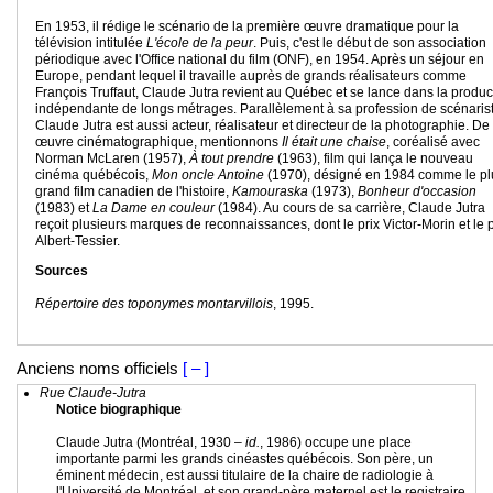
En 1953, il rédige le scénario de la première œuvre dramatique pour la
télévision intitulée
L'école de la peur
. Puis, c'est le début de son association
périodique avec l'Office national du film (ONF), en 1954. Après un séjour en
Europe, pendant lequel il travaille auprès de grands réalisateurs comme
François Truffaut, Claude Jutra revient au Québec et se lance dans la produc
indépendante de longs métrages. Parallèlement à sa profession de scénarist
Claude Jutra est aussi acteur, réalisateur et directeur de la photographie. De
œuvre cinématographique, mentionnons
Il était une chaise
, coréalisé avec
Norman McLaren (1957),
À tout prendre
(1963), film qui lança le nouveau
cinéma québécois,
Mon oncle Antoine
(1970), désigné en 1984 comme le pl
grand film canadien de l'histoire,
Kamouraska
(1973),
Bonheur d'occasion
(1983) et
La Dame en couleur
(1984). Au cours de sa carrière, Claude Jutra
reçoit plusieurs marques de reconnaissances, dont le prix Victor-Morin et le p
Albert-Tessier.
Sources
Répertoire des toponymes montarvillois
, 1995.
Anciens noms officiels
[ – ]
Rue Claude-Jutra
Notice biographique
Claude Jutra (Montréal, 1930 –
id.
, 1986) occupe une place
importante parmi les grands cinéastes québécois. Son père, un
éminent médecin, est aussi titulaire de la chaire de radiologie à
l'Université de Montréal, et son grand-père maternel est le registraire