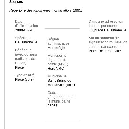
Sources
Répertoire des toponymes montarvillois
, 1995.
Date
Dans une adresse, on
d'officialisation
écrirait, par exemple :
2000-01-20
10, place De Jumonville
Spécifique
Sur un panneau de
Région
De Jumonville
signalisation routière, on
administrative
écrirait, par exemple :
Montérégie
Générique
Place De Jumonville
(avec ou sans
Municipalité
particules de
régionale de
liaison)
comté (MRC)
Place
Hors MRC
Type d'entité
Municipalité
Place (voie)
Saint-Bruno-de-
Montarville (Ville)
Code
géographique de
la municipalité
58037