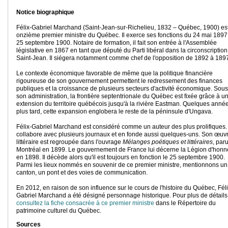
Notice biographique
Félix-Gabriel Marchand (Saint-Jean-sur-Richelieu, 1832 – Québec, 1900) est
onzième premier ministre du Québec. Il exerce ses fonctions du 24 mai 1897
25 septembre 1900. Notaire de formation, il fait son entrée à l'Assemblée
législative en 1867 en tant que député du Parti libéral dans la circonscriptio
Saint-Jean. Il siégera notamment comme chef de l'opposition de 1892 à 189
Le contexte économique favorable de même que la politique financière
rigoureuse de son gouvernement permettent le redressement des finances
publiques et la croissance de plusieurs secteurs d'activité économique. Sous
son administration, la frontière septentrionale du Québec est fixée grâce à u
extension du territoire québécois jusqu'à la rivière Eastman. Quelques anné
plus tard, cette expansion englobera le reste de la péninsule d'Ungava.
Félix-Gabriel Marchand est considéré comme un auteur des plus prolifiques. 
collabore avec plusieurs journaux et en fonde aussi quelques-uns. Son œuv
littéraire est regroupée dans l'ouvrage
Mélanges poétiques et littéraires
, par
Montréal en 1899. Le gouvernement de France lui décerne la Légion d'honn
en 1898. Il décède alors qu'il est toujours en fonction le 25 septembre 1900.
Parmi les lieux nommés en souvenir de ce premier ministre, mentionnons un
canton, un pont et des voies de communication.
En 2012, en raison de son influence sur le cours de l'histoire du Québec, Fél
Gabriel Marchand a été désigné personnage historique. Pour plus de détails
consultez la fiche consacrée à ce premier ministre
dans le Répertoire du
patrimoine culturel du Québec.
Sources