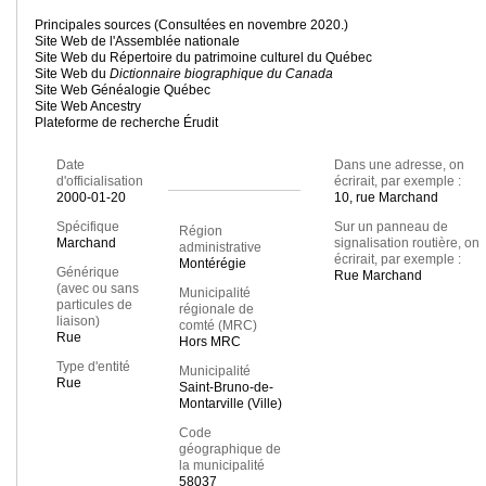
Principales sources (Consultées en novembre 2020.)
Site Web de l'Assemblée nationale
Site Web du Répertoire du patrimoine culturel du Québec
Site Web du
Dictionnaire biographique du Canada
Site Web Généalogie Québec
Site Web Ancestry
Plateforme de recherche Érudit
Date
Dans une adresse, on
d'officialisation
écrirait, par exemple :
2000-01-20
10, rue Marchand
Spécifique
Sur un panneau de
Région
Marchand
signalisation routière, on
administrative
écrirait, par exemple :
Montérégie
Générique
Rue Marchand
(avec ou sans
Municipalité
particules de
régionale de
liaison)
comté (MRC)
Rue
Hors MRC
Type d'entité
Municipalité
Rue
Saint-Bruno-de-
Montarville (Ville)
Code
géographique de
la municipalité
58037