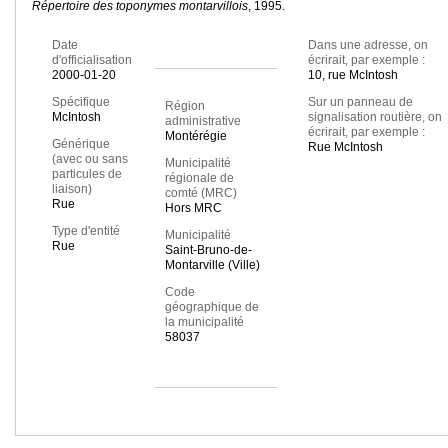
Répertoire des toponymes montarvillois
, 1995.
Date
Dans une adresse, on
d'officialisation
écrirait, par exemple :
2000-01-20
10, rue McIntosh
Spécifique
Sur un panneau de
Région
McIntosh
signalisation routière, on
administrative
écrirait, par exemple :
Montérégie
Générique
Rue McIntosh
(avec ou sans
Municipalité
particules de
régionale de
liaison)
comté (MRC)
Rue
Hors MRC
Type d'entité
Municipalité
Rue
Saint-Bruno-de-
Montarville (Ville)
Code
géographique de
la municipalité
58037