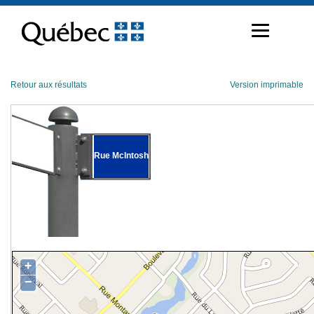
Passer
au
contenu
Retour aux résultats
Version imprimable
Rue McIntosh
+
−