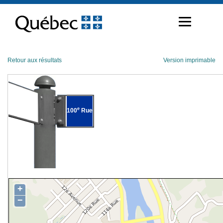
Passer
au
contenu
Retour aux résultats
Version imprimable
e
100
Rue
+
−