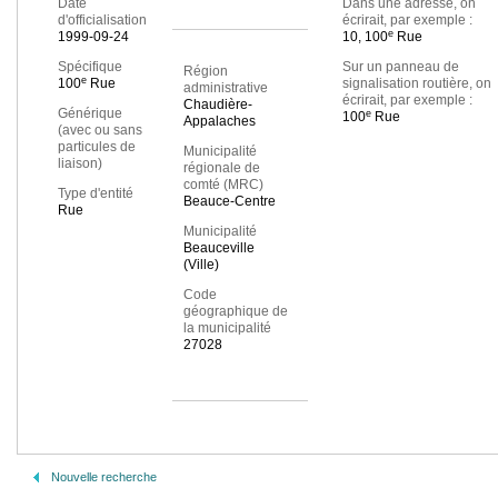
Date
Dans une adresse, on
d'officialisation
écrirait, par exemple :
e
1999-09-24
10, 100
Rue
Spécifique
Sur un panneau de
Région
e
100
Rue
signalisation routière, on
administrative
écrirait, par exemple :
Chaudière-
Générique
e
100
Rue
Appalaches
(avec ou sans
particules de
Municipalité
liaison)
régionale de
comté (MRC)
Type d'entité
Beauce-Centre
Rue
Municipalité
Beauceville
(Ville)
Code
géographique de
la municipalité
27028
Nouvelle recherche