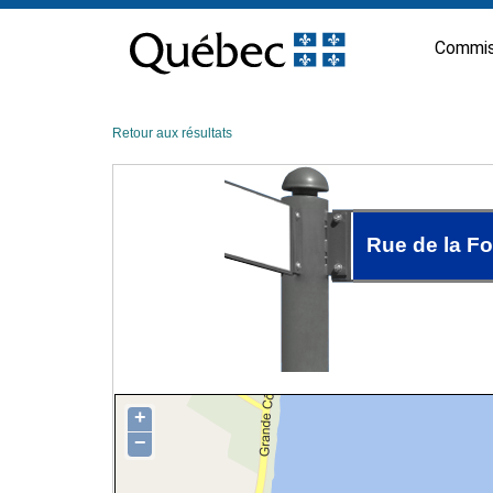
Passer
au
Commis
contenu
Retour aux résultats
Rue de la F
+
−