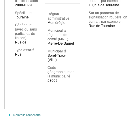
d'officialisation
écrirait, par exemple :
2000-01-20
10, rue de Touraine
Spécifique
Sur un panneau de
Région
Touraine
signalisation routière, on
administrative
écrirait, par exemple :
Montérégie
Générique
Rue de Touraine
(avec ou sans
Municipalité
particules de
régionale de
liaison)
comté (MRC)
Rue de
Pierre-De Saurel
Type d'entité
Municipalité
Rue
Sorel-Tracy
(Ville)
Code
géographique de
la municipalité
53052
Nouvelle recherche