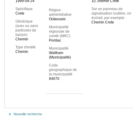
1999-09-24
10, chemin Crete
Spécifique
Sur un panneau de
Région
Crete
signalisation routière, on
administrative
écrirait, par exemple :
Outaouais
Générique
Chemin Crete
(avec ou sans
Municipalité
particules de
régionale de
liaison)
comté (MRC)
Chemin
Pontiac
Type d'entité
Municipalité
Chemin
Waltham
(Municipalité)
Code
géographique de
la municipalité
84070
Nouvelle recherche