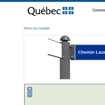
Passer
au
Commis
contenu
Retour aux résultats
Chemin Laur
+
−