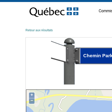
Passer
au
Commis
contenu
Retour aux résultats
Chemin Par
+
−