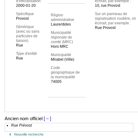
d'officialisation
écrirait, par exemple :
2000-01-20
10, rue Provost
Spécifique
Sur un panneau de
Région
Provost
signalisation routière, on
administrative
écrirait, par exemple :
Laurentides
Générique
Rue Provost
(avec ou sans
Municipalité
particules de
régionale de
liaison)
comté (MRC)
Rue
Hors MRC
Type d'entité
Municipalité
Rue
Mirabel (Ville)
Code
géographique de
la municipalité
74005
Ancien nom officiel
[ – ]
Rue Prévost
Nouvelle recherche