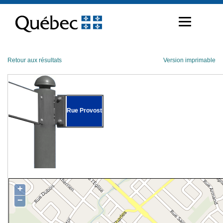
Passer
au
contenu
Retour aux résultats
Version imprimable
Rue Provost
+
−