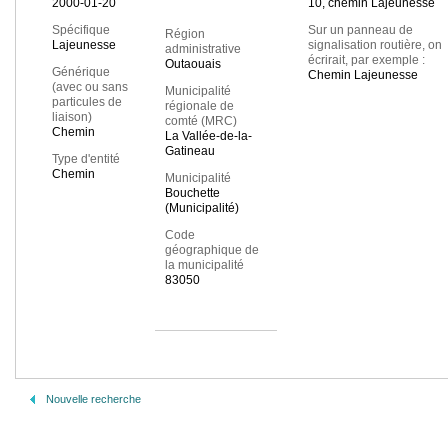
2000-01-20
10, chemin Lajeunesse
Spécifique
Sur un panneau de
Région
Lajeunesse
signalisation routière, on
administrative
écrirait, par exemple :
Outaouais
Générique
Chemin Lajeunesse
(avec ou sans
Municipalité
particules de
régionale de
liaison)
comté (MRC)
Chemin
La Vallée-de-la-
Gatineau
Type d'entité
Chemin
Municipalité
Bouchette
(Municipalité)
Code
géographique de
la municipalité
83050
Nouvelle recherche